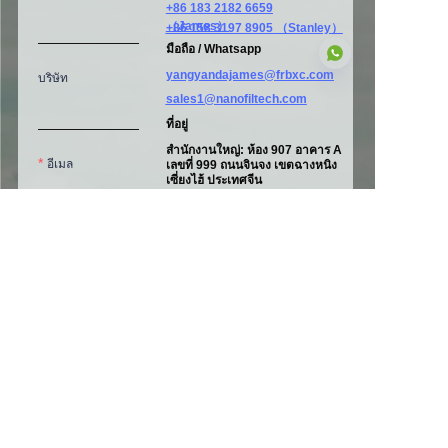
+86 183 2182 6659
（James）
+86 158 3197 8905 （Stanley）
มือถือ / Whatsapp
yangyandajames@frbxc.com
บริษัท
sales1@nanofiltech.com
ที่อยู่
สำนักงานใหญ่: ห้อง 907 อาคาร A
TH
อีเมล
เลขที่ 999 ถนนจินจง เขตฉางหนิง
เซี่ยงไฮ้ ประเทศจีน
โรงงาน Ⅰ:
เลขที่ 1160 ถนนซินซิง 3
เขตพัฒนาเศรษฐกิจและเทคโนโลยี
ผิงหู,
ผิงหู มณฑลเจ้อเจียง ประเทศ
โทรศัพท์
จีน
โรงงาน Ⅱ: A06 เขตอุตสาหกรรมถัว
หลิงโถว หยางฉวน มณฑลซานซี
ประเทศจีน
ข้อความ