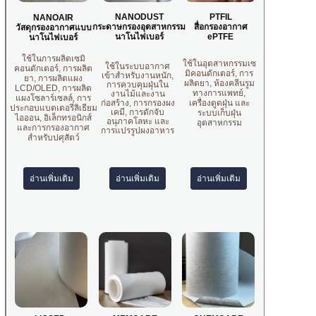
NANODUST
PTFIL
NANOAIR
กระดาษกรองอุตสาหกรรม
สื่อกรองอากาศ
วัสดุกรองอากาศแบบ
นาโนไฟเบอร์
ePTFE
นาโนไฟเบอร์
ใช้ในการผลิตเซมิ
ใช้ในอุตสาหกรรมเซ
ใช้ในระบบอากาศ
คอนดักเตอร์, การผลิต
มิคอนดักเตอร์, การ
เข้าสำหรับงานหนัก,
ยา, การผลิตแผง
ผลิตยา, ห้องคลีนรูม
การควบคุมฝุ่นใน
LCD/OLED, การผลิต
ทางการแพทย์,
งานไม้และงาน
แผงโซลาร์เซลล์, การ
เครื่องดูดฝุ่น และ
ก่อสร้าง, การกรองผง
ประกอบแบตเตอรี่ลิเธียม
เคมี, การดักจับ
ระบบเก็บฝุ่น
ไอออน, อิเล็กทรอนิกส์
อนุภาคโลหะ และ
อุตสาหกรรม
และการกรองอากาศ
การแปรรูปผงอาหาร
สำหรับปศุสัตว์
อ่านเพิ่มเติม
อ่านเพิ่มเติม
อ่านเพิ่มเติม