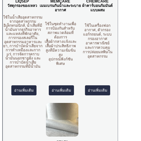
LIQSEP
MEMCARE
CHEMCARE
วัสดุกรองของเหลว
เมมเบรนกันน้ำและระบาย
ผ้าคาร์บอนกัมมันต์
อากาศ
แบบผสม
ใช้ในน้ำเสียอุตสาหกรรม
จากอุตสาหกรรม
ใช้ในชุดทำงานเพื่อ
ใช้ในเครื่องฟอก
อิเล็กทรอนิกส์, น้ำเสียที่มี
การป้องกันสำหรับ
น้ำมันจากธุรกิจอาหาร
อากาศ, ตัวกรอง
สภาพแวดล้อมที่
และแหล่งที่พักอาศัย,
แอร์รถยนต์, ระบบ
ต้องการ
การกรองสเลอรี่ใน
กรองอากาศ
เสื้อผ้ากลางแจ้งและ
อุตสาหกรรมอาหารและ
อาคารพาณิชย์
ยา, การบำบัดน้ำเสียจาก
เสื้อผ้าประสิทธิภาพ
และการควบคุม
การทำเหมืองและกาก
สูงที่มีความเข้มข้น
การปล่อยมลพิษใน
แร่, การจัดการคราบ
สูง
อุตสาหกรรม
น้ำมันนอกชายฝั่ง และ
อุปกรณ์ฟังก์ชัน
การบำบัดน้ำเสีย
พิเศษ
อุตสาหกรรมที่มีน้ำมัน
อ่านเพิ่มเติม
อ่านเพิ่มเติม
อ่านเพิ่มเติม