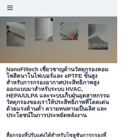
หน้าแรก
เกี่ยวกับเรา
ผลิตภัณฑ์
NanoFiltech เชี่ยวชาญด้านวัสดุกรองคอม
ข่าวสาร
โพสิตนาโนไฟเบอร์และ ePTFE ขั้นสูง
สำหรับการกรองอากาศประสิทธิภาพสูง
ออกแบบมาสำหรับระบบ HVAC,
ติดต่อเรา
HEPA/ULPA และระบบเก็บฝุ่นอุตสาหกรรม
วัสดุกรองของเราให้ประสิทธิภาพที่โดดเด่น
คำถามที่พบบ่อย
ด้วยแรงต้านต่ำ ความทนทานเป็นเลิศ และ
ประโยชน์ในการประหยัดพลังงาน
สื่อกรองที่ปรับแต่งได้สำหรับโซลูชันการกรองที่