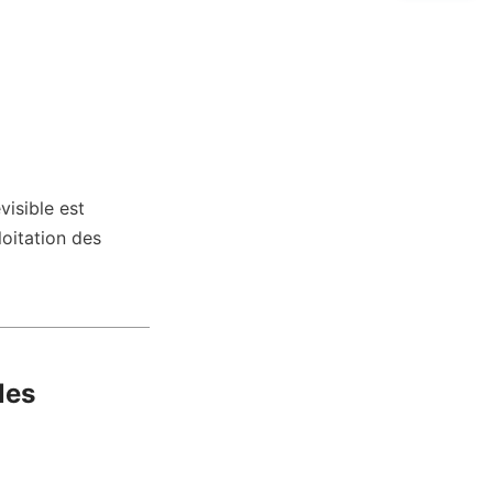
isible est 
oitation des 
es 