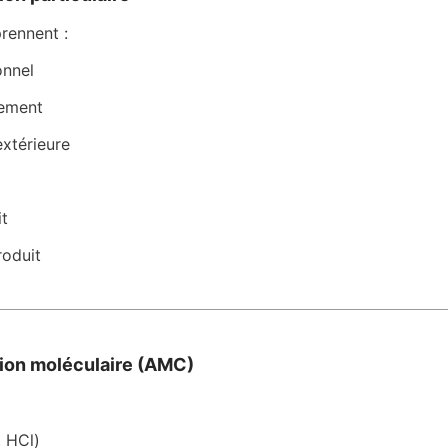
rennent :
onnel 
pement 
extérieure 
t 
roduit 
ion moléculaire (AMC)
, HCl)