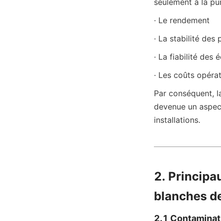
seulement à la puri
· Le rendement
· La stabilité des
· La fiabilité des
· Les coûts opéra
Par conséquent, la
devenue un aspect 
installations.
2. Principa
blanches d
2.1 Contaminati