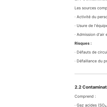
Les sources comp
· Activité du pers
· Usure de l'équi
· Admission d'air 
Risques :
· Défauts de circui
· Défaillance du p
2.2 Contaminat
Comprend :
· Gaz acides (SO₂