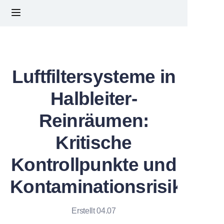
STARTSEITE
ÜBER UNS
Luftfiltersysteme in
PRODUKTE
Halbleiter-
Reinräumen:
NACHRICHTEN
Kritische
KONTAKTIEREN SIE UNS
Kontrollpunkte und
FAQs
Kontaminationsrisiken
Erstellt 04.07