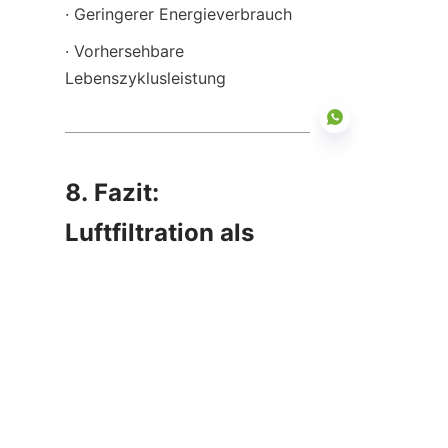
· Geringerer Energieverbrauch
· Vorhersehbare 
Lebenszyklusleistung
8. Fazit: 
DE
Luftfiltration als 
unsichtbarer Kern 
von Reinräumen
In der Halbleiterfertigung sind 
Luftfiltrationssysteme nicht nur 
Infrastruktur – sie sind ein 
entscheidender Faktor für die 