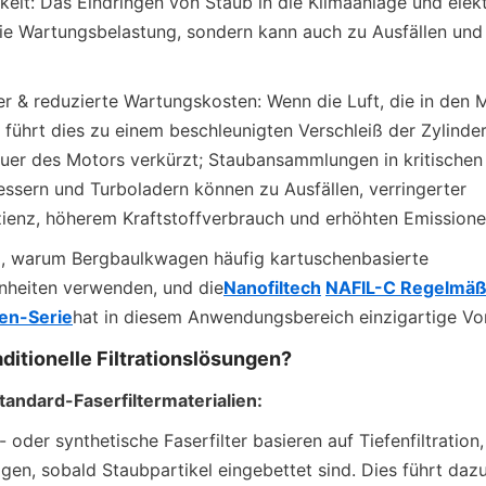
keit: Das Eindringen von Staub in die Klimaanlage und elek
die Wartungsbelastung, sondern kann auch zu Ausfällen und A
r & reduzierte Wartungskosten: Wenn die Luft, die in den M
, führt dies zu einem beschleunigten Verschleiß der Zylinder
uer des Motors verkürzt; Staubansammlungen in kritische
sern und Turboladern können zu Ausfällen, verringerter 
ienz, höherem Kraftstoffverbrauch und erhöhten Emissione
d, warum Bergbaulkwagen häufig kartuschenbasierte 
nheiten verwenden, und die
Nanofiltech
NAFIL-C Regelmäß
nen-Serie
hat in diesem Anwendungsbereich einzigartige Vor
ditionelle Filtrationslösungen?
tandard-Faserfiltermaterialien:
 oder synthetische Faserfilter basieren auf Tiefenfiltration,
igen, sobald Staubpartikel eingebettet sind. Dies führt dazu