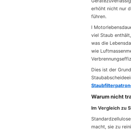
Gerätezuverlässig
erhöht nicht nur 
führen.
l Motorlebensdaue
viel Staub enthält
was die Lebensda
wie Luftmassenmes
Verbrennungseffiz
Dies ist der Grun
Staubabscheideei
Staubfilterpatro
Warum nicht tra
Im Vergleich zu S
Standardzellulose-
macht, sie zu rein