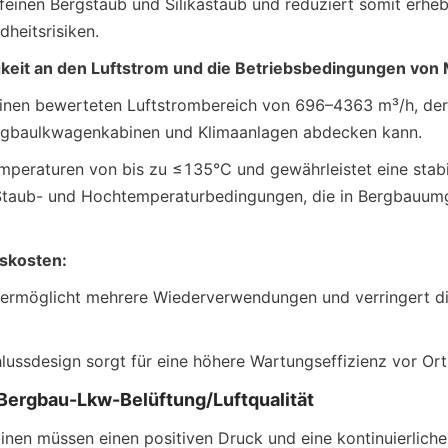
t feinen Bergstaub und Silikastaub und reduziert somit erhebl
dheitsrisiken.
eit an den Luftstrom und die Betriebsbedingungen von
einen bewerteten Luftstrombereich von 696–4363 m³/h, der 
rgbaulkwagenkabinen und Klimaanlagen abdecken kann.
emperaturen von bis zu ≤135°C und gewährleistet eine stabil
Staub- und Hochtemperaturbedingungen, die in Bergbauum
skosten:
 ermöglicht mehrere Wiederverwendungen und verringert die
lussdesign sorgt für eine höhere Wartungseffizienz vor Ort
 Bergbau-Lkw-Belüftung/Luftqualität
en müssen einen positiven Druck und eine kontinuierliche 