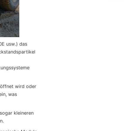
E usw.) das 
standspartikel 
tungssysteme 
ffnet wird oder 
in, was 
ogar kleineren 
n.