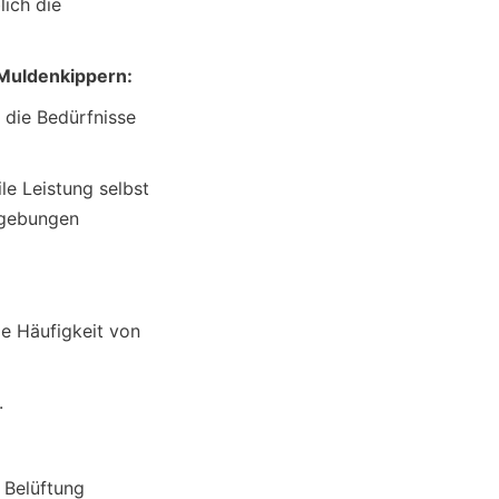
ich die 
 Muldenkippern:
die Bedürfnisse 
e Leistung selbst 
gebungen 
 Häufigkeit von 
.
Belüftung 