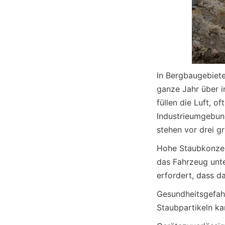
In Bergbaugebiet
ganze Jahr über 
füllen die Luft, of
Industrieumgebun
stehen vor drei g
Hohe Staubkonzent
das Fahrzeug unte
erfordert, dass da
Gesundheitsgefahr
Staubpartikeln k