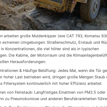
en arbeiten große Muldenkipper (wie CAT 793, Komatsu 930
in extremen Umgebungen: Straßenschmutz, Erstaub und Rück
t in Konzentrationen, die viel höher sind als in typischen 
gen. Die Kabine, der Motorraum und die Klimaanlagenbelüf
roßen Herausforderungen:
rationen & Häufige Belüftung: Jedes Mal, wenn die Tür geö
r hoher Last betrieben wird, dringen große Mengen Staub e
s Filtersystem kontinuierlich mit hoher Effizienz arbeitet.
en von Feinstaub: Langfristiges Einatmen von PM2.5 oder s
ann zu Pneumokoniose und anderen Berufskrankheiten führe