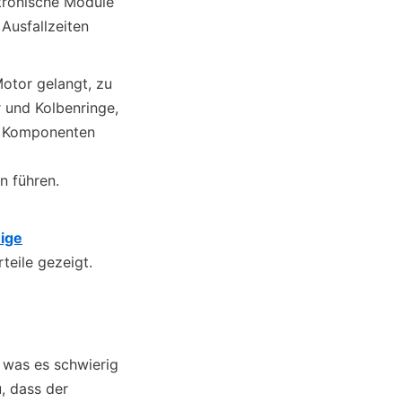
tronische Module 
usfallzeiten 
otor gelangt, zu 
 und Kolbenringe, 
n Komponenten 
n führen.
ige
teile gezeigt.
 was es schwierig 
, dass der 