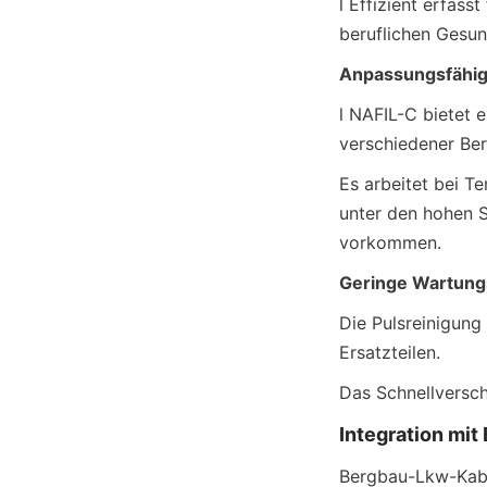
l Effizient erfass
beruflichen Gesun
Anpassungsfähigk
l NAFIL-C bietet 
verschiedener Be
Es arbeitet bei T
unter den hohen 
vorkommen.
Geringe Wartung
Die Pulsreinigung
Ersatzteilen.
Das Schnellversch
Integration mit
Bergbau-Lkw-Kabin