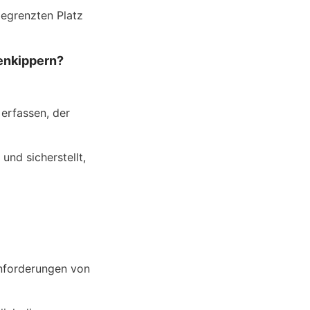
egrenzten Platz 
enkippern?
rfassen, der 
nd sicherstellt, 
nforderungen von 