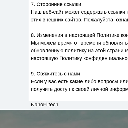
7. Сторонние ссылки
Наш веб-сайт может содержать ссылки 
этих внешних сайтов. Пожалуйста, озна
8. Изменения в настоящей Политике к
Мы можем время от времени обновлять
обновленную политику на этой страниц
настоящую Политику конфиденциально
9. Свяжитесь с нами
Если у вас есть какие-либо вопросы и
получить доступ к своей личной информ
NanoFiltech
907, Tower A, No. 999 Jinzhong Road, Ch
sales1@nanofiltech.com
+86 158 3197 8905