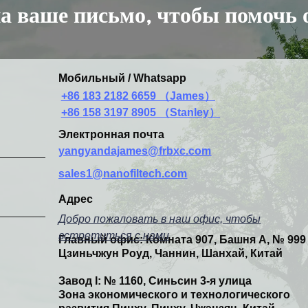
а ваше письмо, чтобы помочь 
Мобильный / Whatsapp
+86 183 2182 6659 （James）
+86 158 3197 8905 （Stanley）
Электронная почта
yangyandajames@frbxc.com
sales1@nanofiltech.com
Адрес
Добро пожаловать в наш офис, чтобы
встретиться с нами
Главный офис: Комната 907, Башня А, № 999
Цзиньчжун Роуд, Чаннин, Шанхай, Китай
Завод I:
№ 1160, Синьсин 3-я улица
Зона экономического и технологического