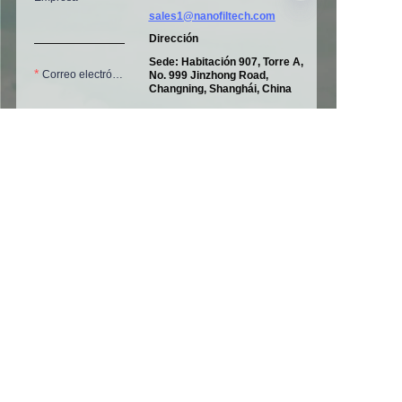
sales1@nanofiltech.com
Dirección
Sede: Habitación 907, Torre A,
Correo electrónico
ES
No. 999 Jinzhong Road,
Changning, Shanghái, China
Fábrica I:
No. 1160, Xinxing 3rd
Road
Zona de Desarrollo Económico
Teléfono
y Tecnológico de Pinghu,
Pinghu, Zhejiang, China
Fábrica II: A06, Zona Industrial
de Tuolingtou, Yangquan,
Shanxi, China
Mensaje
Enviar ahora