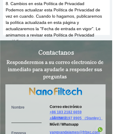
8. Cambios en esta Política de Privacidad
Podemos actualizar esta Política de Privacidad de
vez en cuando. Cuando lo hagamos, publicaremos
la política actualizada en esta página y
actualizaremos la "Fecha de entrada en vigor". Le
animamos a revisar esta Política de Privacidad
periódicamente.
Contáctanos
9. Contáctenos
Si tiene alguna pregunta o inquietud sobre esta
Responderemos a su correo electrónico de
Política de Privacidad, o si desea acceder o
inmediato para ayudarle a responder sus
actualizar su información personal, póngase en
preguntas
contacto con nosotros en:
NanoFiltech
907, Tower A, No. 999 Jinzhong Road, Changning,
Shanghai, China
Correo electrónico
Nombre
sales1@nanofiltech.com
+86 183 2182 6659
+86 158 3197 8905
（James）
+86 158 3197 8905 （Stanley）
Móvil / Whatsapp
yangyandajames@frbxc.com
Empresa