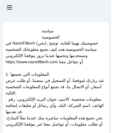
الرئيسية
سياسة
الخصوصية
معلومات عنا
في NanoFiltech (نحن)، خصوصيتك تهمنا للغاية. توضح
سياسة الخصوصية هذه كيف نجمع معلوماتك الشخصية
المنتجات
ونستخدمها ونحميها عندما تزور موقعنا الإلكتروني
https://www.nanofiltech.com أو تتفاعل معنا.
الأخبار
1. المعلومات التي نجمعها
عند زيارتك لموقعنا، أو التسجيل في منصتنا، أو طلب عرض
اتصل بنا
أسعار، أو الاتصال بنا، قد نجمع أنواع المعلومات الشخصية
التالية:
· معلومات شخصية: الاسم، عنوان البريد الإلكتروني، رقم
الأسئلة الشائعة
الهاتف، اسم الشركة، البلد، وأي رسائل أو تعليقات إضافية
قد تقدمها.
نحن نجمع هذه المعلومات مباشرة منك عندما تملأ النماذج،
أو تطلب معلومات، أو تتواصل معنا عبر موقعنا الإلكتروني.