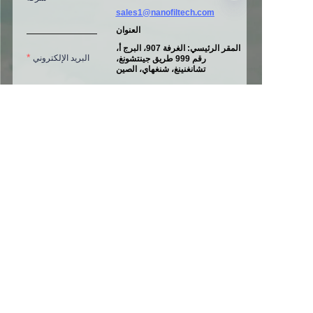
sales1@nanofiltech.com
العنوان
المقر الرئيسي: الغرفة 907، البرج أ،
البريد الإلكتروني
AR
رقم 999 طريق جينتشونغ،
تشانغنينغ، شنغهاي، الصين
المصنع الأول:
رقم 1160، طريق
شينشينغ الثالث
منطقة بينغهو الاقتصادية والتكنولوجية
الهاتف
للتنمية،
بينغهو، تشجيانغ، الصين
المصنع الثاني: A06، منطقة تولينغتو
الصناعية، يانغتشوان، شانشي،
الصين
رسالة
إرسال الآن