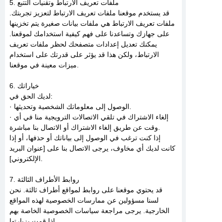
5. ملفات تعريف الارتباط وتقنيات التتبع
قد يستخدم موقعنا ملفات تعريف الارتباط لتعزيز تجربتك.
ملفات تعريف الارتباط هي ملفات بيانات صغيرة يتم تخزينها
على جهازك وتساعدنا على فهم كيفية استخدامك لموقعنا.
يمكنك تعديل إعدادات متصفحك لحظر ملفات تعريف
الارتباط، ولكن هذا قد يؤثر على قدرتك على استخدام
ميزات معينة في موقعنا.
6. خياراتك
لديك الحق في:
· الوصول إلى معلوماتك الشخصية وتحديثها.
· إلغاء الاشتراك في تلقي الاتصالات الترويجية منا في أي
وقت عن طريق إلغاء الاشتراك أو الاتصال بنا مباشرة.
إذا كنت ترغب في الوصول إلى بياناتك أو حذفها، أو إذا
كانت لديك أي مخاوف، يرجى الاتصال بنا على [عنوان البريد
الإلكتروني].
7. روابط الأطراف الثالثة
قد يحتوي موقعنا على روابط لمواقع أطراف ثالثة. نحن
لسنا مسؤولين عن ممارسات الخصوصية لهذه المواقع
الخارجية. يرجى مراجعة سياسات الخصوصية الخاصة بهم
إذا قمت بزيارتها.