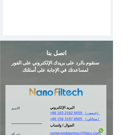
اتصل بنا
سنقوم بالرد على بريدك الإلكتروني على الفور
لمساعدتك في الإجابة على أسئلتك
البريد الإلكتروني
الاسم
+86 183 2182 6659 （جيمس）
+86 158 3197 8905 （ستانلي）
الجوال / واتساب
yangyandajames@frbxc.com
شركة